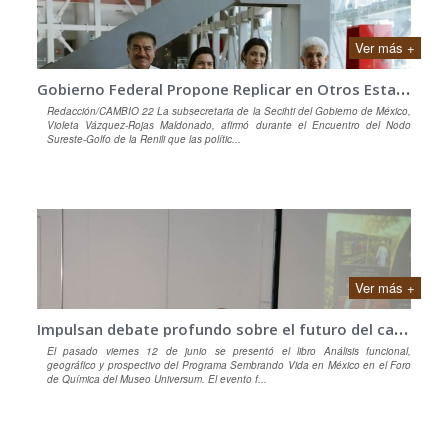
Ver más +
G
obierno Federal Propone Replicar en Otros Estados las Estrategias de Yucatán para Preservar la Lengua Maya
Redacción/CAMBIO 22 La subsecretaria de la Secihti del Gobierno de México,
Violeta Vázquez-Rojas Maldonado, afirmó durante el Encuentro del Nodo
Sureste-Golfo de la Renili que las polític...
Ver más +
I
mpulsan debate profundo sobre el futuro del campo mexicano
El pasado viernes 12 de junio se presentó el libro Análisis funcional,
geográfico y prospectivo del Programa Sembrando Vida en México en el Foro
de Química del Museo Universum. El evento f...