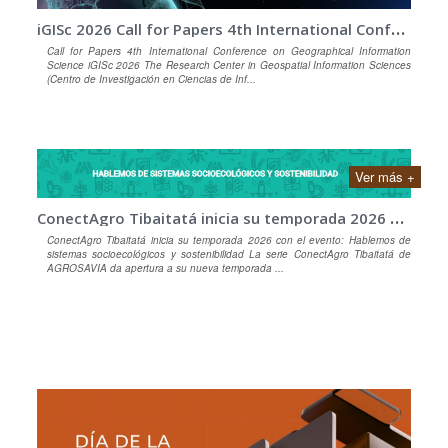
i
GISc 2026 Call for Papers 4th International Conference on Geographical Information Science iGISc 2026
Call for Papers 4th International Conference on Geographical Information
Science iGISc 2026 The Research Center in Geospatial Information Sciences
(Centro de Investigación en Ciencias de Inf...
Ver más +
C
onectAgro Tibaitatá inicia su temporada 2026 con el evento: Hablemos de sistemas socioecológicos y sostenibilidad
ConectAgro Tibaitatá inicia su temporada 2026 con el evento: Hablemos de
sistemas socioecológicos y sostenibilidad La serie ConectAgro Tibaitatá de
AGROSAVIA da apertura a su nueva temporada ...