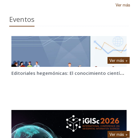
Ver más
Eventos
Ver más +
E
ditoriales hegemónicas: El conocimiento científico bajo llave y cómo romper el cerrojo
Ver más +