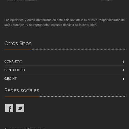
Las opiniones y datos contenidos en este sitio son de la exclusiva responsabilidad de
su(s) autor(es) y no representan el punto de vista de la institución.
Otros Sitios
CONAHCYT
CENTROGEO
GEOINT
Redes sociales