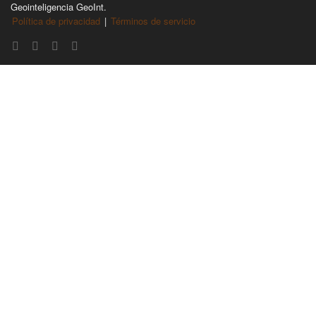
Geointeligencia GeoInt.
Política de privacidad
|
Términos de servicio